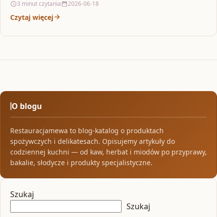
3 minut czytania
2026-06-18
Czytaj więcej
O blogu
Restauracjamewa to blog-katalog o produktach
spożywczych i delikatesach. Opisujemy artykuły do
codziennej kuchni — od kaw, herbat i miodów po przyprawy,
bakalie, słodycze i produkty specjalistyczne.
Szukaj
Szukaj