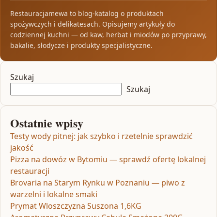
Restauracjamewa to blog-katalog o produktach
spożywczych i delikatesach. Opisujemy artykuły do
codziennej kuchni — od kaw, herbat i miodów po przyprawy,
bakalie, słodycze i produkty specjalistyczne.
Szukaj
Szukaj
Ostatnie wpisy
Testy wody pitnej: jak szybko i rzetelnie sprawdzić
jakość
Pizza na dowóz w Bytomiu — sprawdź ofertę lokalnej
restauracji
Brovaria na Starym Rynku w Poznaniu — piwo z
warzelni i lokalne smaki
Prymat Wloszczyzna Suszona 1,6KG