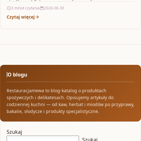
3 minut czytania
2026-06-30
Czytaj więcej
O blogu
Restauracjamewa to blog-katalog o produktach
spożywczych i delikatesach. Opisujemy artykuły do
codziennej kuchni — od kaw, herbat i miodów po przyprawy,
bakalie, słodycze i produkty specjalistyczne.
Szukaj
Szukaj