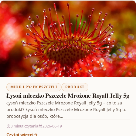
MIÓD I PYŁEK PSZCZELI
PRODUKT
Łysoń mleczko Pszczele Mrożone Royall Jelly 5g
Łysoń mleczko Pszczele Mrożone Royall Jelly 5g – co to za
produkt? Łysoń mleczko Pszczele Mrożone Royall Jelly 5g to
propozycja dla osób, które…
3 minut czytania
2026-06-19
Czytaj więcej