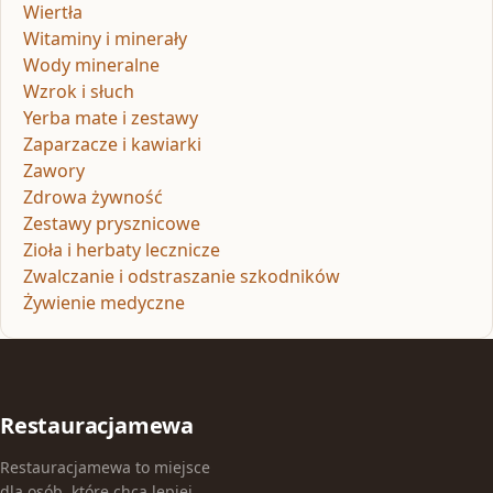
Wiertła
Witaminy i minerały
Wody mineralne
Wzrok i słuch
Yerba mate i zestawy
Zaparzacze i kawiarki
Zawory
Zdrowa żywność
Zestawy prysznicowe
Zioła i herbaty lecznicze
Zwalczanie i odstraszanie szkodników
Żywienie medyczne
Restauracjamewa
Restauracjamewa to miejsce
dla osób, które chcą lepiej