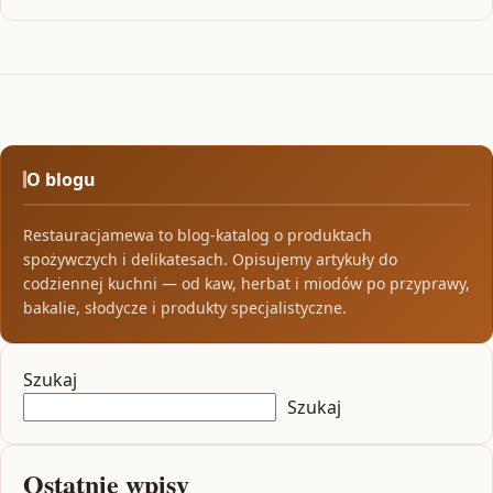
O blogu
Restauracjamewa to blog-katalog o produktach
spożywczych i delikatesach. Opisujemy artykuły do
codziennej kuchni — od kaw, herbat i miodów po przyprawy,
bakalie, słodycze i produkty specjalistyczne.
Szukaj
Szukaj
Ostatnie wpisy