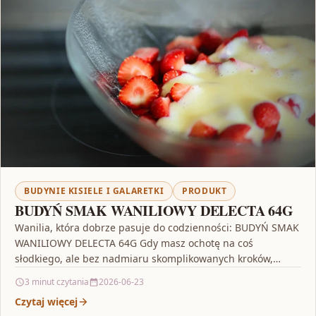
BUDYNIE KISIELE I GALARETKI
PRODUKT
BUDYŃ SMAK WANILIOWY DELECTA 64G
Wanilia, która dobrze pasuje do codzienności: BUDYŃ SMAK
WANILIOWY DELECTA 64G Gdy masz ochotę na coś
słodkiego, ale bez nadmiaru skomplikowanych kroków,
BUDYŃ SMAK…
3 minut czytania
2026-06-23
Czytaj więcej