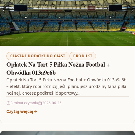
CIASTA I DODATKI DO CIAST
PRODUKT
Opłatek Na Tort 5 Piłka Nożna Footbal +
Obwódka 013a9c6b
Opłatek Na Tort 5 Piłka Nożna Footbal + Obwódka 013a9c6b
– efekt, który robi różnicę Jeśli planujesz urodziny fana piłki
nożnej, chcesz podkreślić sportowy…
3 minut czytania
2026-06-25
Czytaj więcej