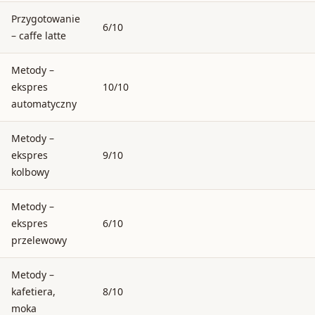
Przygotowanie
6/10
– caffe latte
Metody –
ekspres
10/10
automatyczny
Metody –
ekspres
9/10
kolbowy
Metody –
ekspres
6/10
przelewowy
Metody –
kafetiera,
8/10
moka