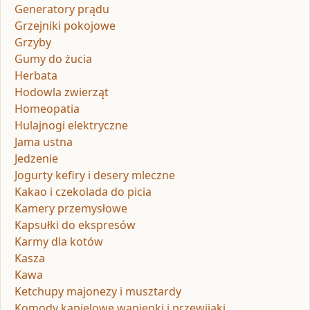
Generatory prądu
Grzejniki pokojowe
Grzyby
Gumy do żucia
Herbata
Hodowla zwierząt
Homeopatia
Hulajnogi elektryczne
Jama ustna
Jedzenie
Jogurty kefiry i desery mleczne
Kakao i czekolada do picia
Kamery przemysłowe
Kapsułki do ekspresów
Karmy dla kotów
Kasza
Kawa
Ketchupy majonezy i musztardy
Komody kąpielowe wanienki i przewijaki