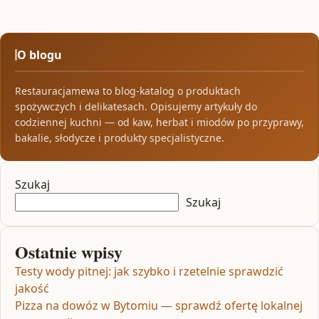
O blogu
Restauracjamewa to blog-katalog o produktach
spożywczych i delikatesach. Opisujemy artykuły do
codziennej kuchni — od kaw, herbat i miodów po przyprawy,
bakalie, słodycze i produkty specjalistyczne.
Szukaj
Szukaj
Ostatnie wpisy
Testy wody pitnej: jak szybko i rzetelnie sprawdzić
jakość
Pizza na dowóz w Bytomiu — sprawdź ofertę lokalnej