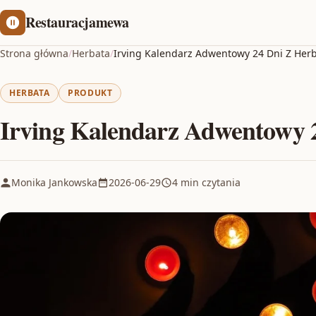
Restauracjamewa
Strona główna
/
Herbata
/
Irving Kalendarz Adwentowy 24 Dni Z Her
HERBATA
PRODUKT
Irving Kalendarz Adwentowy 
Monika Jankowska
2026-06-29
4 min czytania