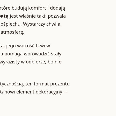
tóre budują komfort i dodają
batą
jest właśnie taki: pozwala
pośpiechu. Wystarczy chwila,
 atmosferę.
tą, jego wartość tkwi w
nka pomaga wprowadzić stały
 wyrazisty w odbiorze, bo nie
ktycznością, ten format prezentu
 stanowi element dekoracyjny —