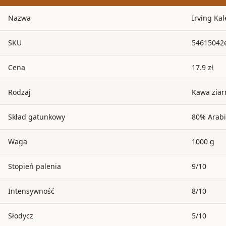
Nazwa
Irving Ka
SKU
54615042
Cena
17.9 zł
Rodzaj
Kawa ziar
Skład gatunkowy
80% Arabi
Waga
1000 g
Stopień palenia
9/10
Intensywność
8/10
Słodycz
5/10