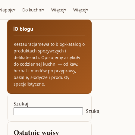
Napoje
Do kuchni
Więcej
Więcej
O blogu
Restauracjamewa to blog-katalog o
produktach spożywczych i
delikatesach. Opisujemy artykuły
do codziennej kuchni — od kaw,
herbat i miodów po przyprawy,
bakalie, słodycze i produkty
specjalistyczne.
Szukaj
Szukaj
Ostatnie wpisy