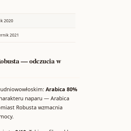
ik 2020
ernik 2021
Robusta — odczucia w
południowowłoskim:
Arabica 80%
charakteru naparu — Arabica
atomiast Robusta wzmacnia
 mocy.