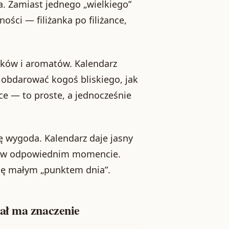
a. Zamiast jednego „wielkiego”
ści — filiżanka po filiżance,
ków i aromatów. Kalendarz
obdarować kogoś bliskiego, jak
ce — to proste, a jednocześnie
ię wygoda. Kalendarz daje jasny
atę w odpowiednim momencie.
 się małym „punktem dnia”.
ał ma znaczenie