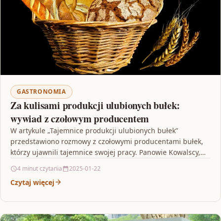
GASTRONOMIA
Za kulisami produkcji ulubionych bułek:
wywiad z czołowym producentem
W artykule „Tajemnice produkcji ulubionych bułek”
przedstawiono rozmowy z czołowymi producentami bułek,
którzy ujawnili tajemnice swojej pracy. Panowie Kowalscy,
prezesi różnych firm, podkreślili znaczenie…
4 minut czytania
2025-01-22
Czytaj więcej