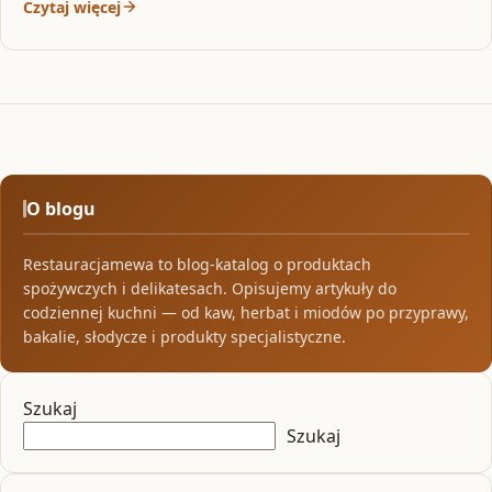
Czytaj więcej
O blogu
Restauracjamewa to blog-katalog o produktach
spożywczych i delikatesach. Opisujemy artykuły do
codziennej kuchni — od kaw, herbat i miodów po przyprawy,
bakalie, słodycze i produkty specjalistyczne.
Szukaj
Szukaj