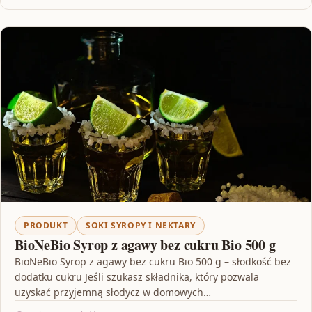
PRODUKT
SOKI SYROPY I NEKTARY
BioNeBio Syrop z agawy bez cukru Bio 500 g
BioNeBio Syrop z agawy bez cukru Bio 500 g – słodkość bez
dodatku cukru Jeśli szukasz składnika, który pozwala
uzyskać przyjemną słodycz w domowych…