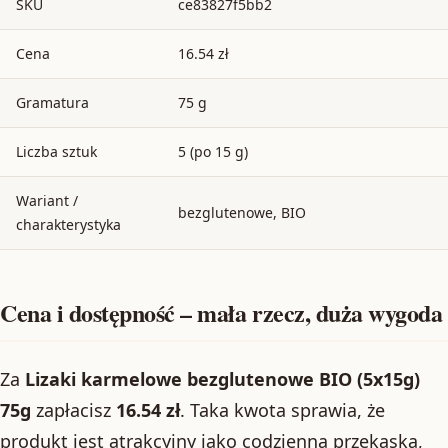
SKU
ce83827f5bb2
Cena
16.54 zł
Gramatura
75 g
Liczba sztuk
5 (po 15 g)
Wariant /
bezglutenowe, BIO
charakterystyka
Cena i dostępność – mała rzecz, duża wygoda
Za
Lizaki karmelowe bezglutenowe BIO (5x15g)
75g
zapłacisz
16.54 zł
. Taka kwota sprawia, że
produkt jest atrakcyjny jako codzienna przekąska,