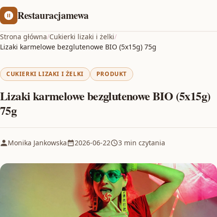
Restauracjamewa
Strona główna
/
Cukierki lizaki i żelki
/
Lizaki karmelowe bezglutenowe BIO (5x15g) 75g
CUKIERKI LIZAKI I ŻELKI
PRODUKT
Lizaki karmelowe bezglutenowe BIO (5x15g)
75g
Monika Jankowska
2026-06-22
3 min czytania