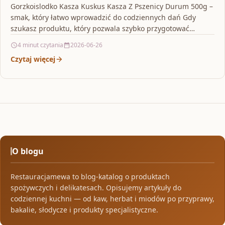
Gorzkoislodko Kasza Kuskus Kasza Z Pszenicy Durum 500g –
smak, który łatwo wprowadzić do codziennych dań Gdy
szukasz produktu, który pozwala szybko przygotować
posiłek…
4 minut czytania
2026-06-26
Czytaj więcej
O blogu
Restauracjamewa to blog-katalog o produktach
spożywczych i delikatesach. Opisujemy artykuły do
codziennej kuchni — od kaw, herbat i miodów po przyprawy,
bakalie, słodycze i produkty specjalistyczne.