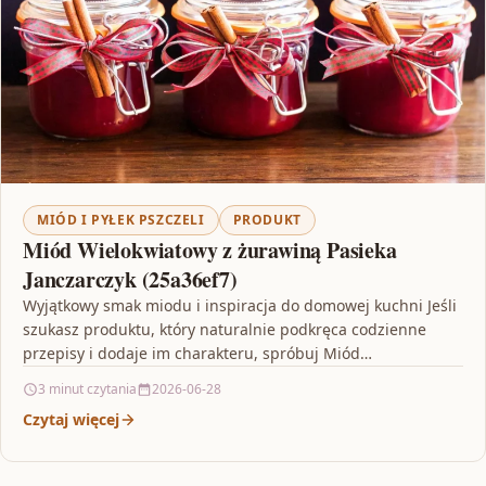
MIÓD I PYŁEK PSZCZELI
PRODUKT
Miód Wielokwiatowy z żurawiną Pasieka
Janczarczyk (25a36ef7)
Wyjątkowy smak miodu i inspiracja do domowej kuchni Jeśli
szukasz produktu, który naturalnie podkręca codzienne
przepisy i dodaje im charakteru, spróbuj Miód
Wielokwiatowy z…
3 minut czytania
2026-06-28
Czytaj więcej