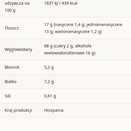
odżywcza na
1837 kJ / 439 kcal
100 g
17 g (nasycone 1,4 g; jednonienasycone
Tłuszcz
13 g; wielonienasycone 1,2 g)
68 g (cukry 2 g; alkohole
Węglowodany
wielowodorotlenowe 16 g)
Błonnik
5,2 g
Białko
7,2 g
Sól
0,61 g
Kraj produkcji
Hiszpania