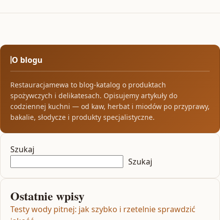
O blogu
Restauracjamewa to blog-katalog o produktach
spożywczych i delikatesach. Opisujemy artykuły do
codziennej kuchni — od kaw, herbat i miodów po przyprawy,
bakalie, słodycze i produkty specjalistyczne.
Szukaj
Szukaj
Ostatnie wpisy
Testy wody pitnej: jak szybko i rzetelnie sprawdzić