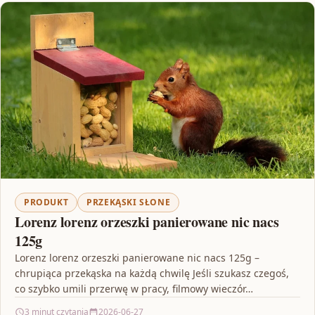
PRODUKT
PRZEKĄSKI SŁONE
Lorenz lorenz orzeszki panierowane nic nacs
125g
Lorenz lorenz orzeszki panierowane nic nacs 125g –
chrupiąca przekąska na każdą chwilę Jeśli szukasz czegoś,
co szybko umili przerwę w pracy, filmowy wieczór…
3 minut czytania
2026-06-27