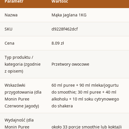
Parametr
Wartość
Nazwa
Mąka Jaglana 1KG
SKU
d9228f462dcf
Cena
8.09 zł
Typ produktu /
kategoria (zgodnie
Przetwory owocowe
z opisem)
Wskazówki
60 ml puree + 90 ml mleka/jogurtu
przygotowania (dla
do smoothie; 30 ml puree + 40 ml
Monin Puree
alkoholu + 10 ml soku cytrynowego
Czerwone Jagody)
do shakera
Wydajność (dla
Monin Puree
około 33 porcje smoothie lub koktajli