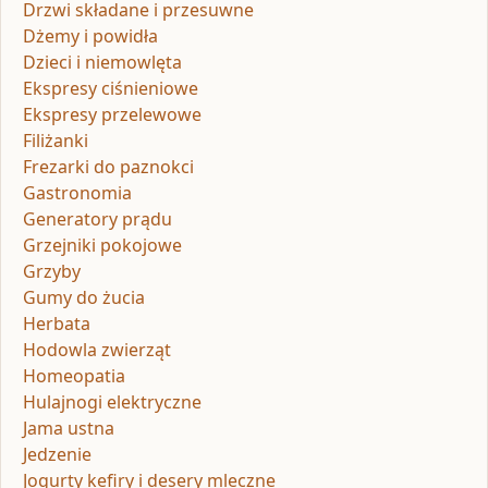
Drzwi składane i przesuwne
Dżemy i powidła
Dzieci i niemowlęta
Ekspresy ciśnieniowe
Ekspresy przelewowe
Filiżanki
Frezarki do paznokci
Gastronomia
Generatory prądu
Grzejniki pokojowe
Grzyby
Gumy do żucia
Herbata
Hodowla zwierząt
Homeopatia
Hulajnogi elektryczne
Jama ustna
Jedzenie
Jogurty kefiry i desery mleczne