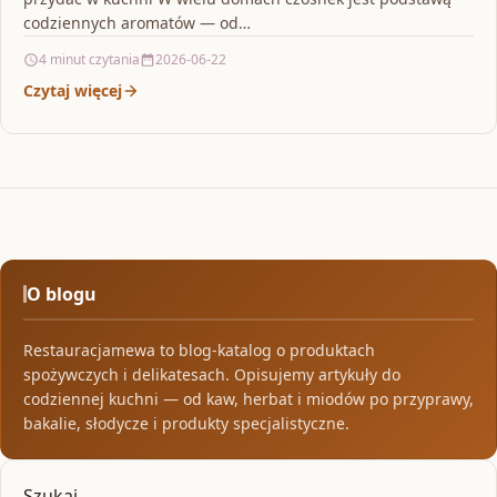
codziennych aromatów — od…
4 minut czytania
2026-06-22
Czytaj więcej
O blogu
Restauracjamewa to blog-katalog o produktach
spożywczych i delikatesach. Opisujemy artykuły do
codziennej kuchni — od kaw, herbat i miodów po przyprawy,
bakalie, słodycze i produkty specjalistyczne.
Szukaj