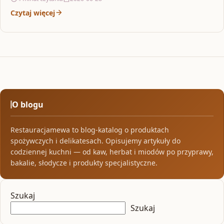
Czytaj więcej
O blogu
Restauracjamewa to blog-katalog o produktach
spożywczych i delikatesach. Opisujemy artykuły do
codziennej kuchni — od kaw, herbat i miodów po przyprawy,
bakalie, słodycze i produkty specjalistyczne.
Szukaj
Szukaj