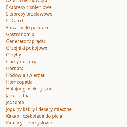
Dzieci i niemowlęta
Ekspresy ciśnieniowe
Ekspresy przelewowe
Filiżanki
Frezarki do paznokci
Gastronomia
Generatory prądu
Grzejniki pokojowe
Grzyby
Gumy do żucia
Herbata
Hodowla zwierząt
Homeopatia
Hulajnogi elektryczne
Jama ustna
Jedzenie
Jogurty kefiry i desery mleczne
Kakao i czekolada do picia
Kamery przemysłowe