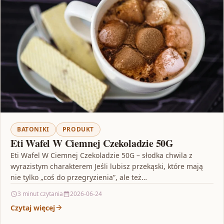
BATONIKI
PRODUKT
Eti Wafel W Ciemnej Czekoladzie 50G
Eti Wafel W Ciemnej Czekoladzie 50G – słodka chwila z
wyrazistym charakterem Jeśli lubisz przekąski, które mają
nie tylko „coś do przegryzienia”, ale też…
3 minut czytania
2026-06-24
Czytaj więcej