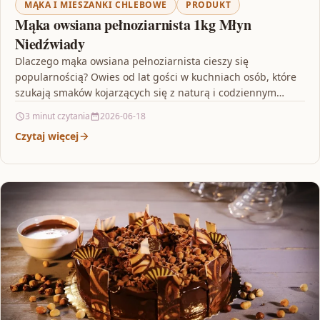
MĄKA I MIESZANKI CHLEBOWE
PRODUKT
Mąka owsiana pełnoziarnista 1kg Młyn
Niedźwiady
Dlaczego mąka owsiana pełnoziarnista cieszy się
popularnością? Owies od lat gości w kuchniach osób, które
szukają smaków kojarzących się z naturą i codziennym
rytuałem…
3 minut czytania
2026-06-18
Czytaj więcej