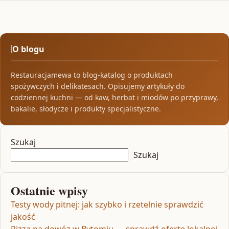
O blogu
Restauracjamewa to blog-katalog o produktach
spożywczych i delikatesach. Opisujemy artykuły do
codziennej kuchni — od kaw, herbat i miodów po przyprawy,
bakalie, słodycze i produkty specjalistyczne.
Szukaj
Szukaj
Ostatnie wpisy
Testy wody pitnej: jak szybko i rzetelnie sprawdzić
jakość