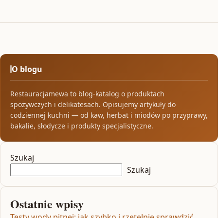
O blogu
Restauracjamewa to blog-katalog o produktach
spożywczych i delikatesach. Opisujemy artykuły do
codziennej kuchni — od kaw, herbat i miodów po przyprawy,
bakalie, słodycze i produkty specjalistyczne.
Szukaj
Szukaj
Ostatnie wpisy
Testy wody pitnej: jak szybko i rzetelnie sprawdzić