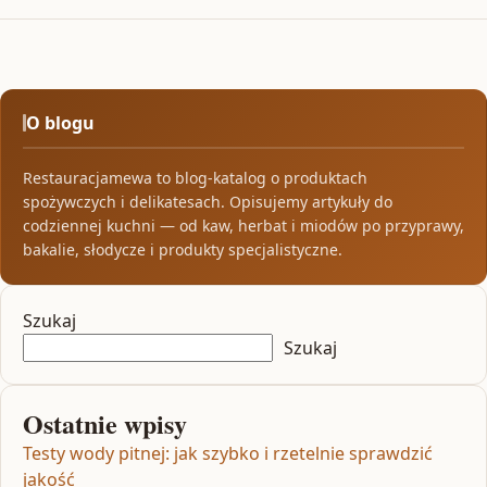
O blogu
Restauracjamewa to blog-katalog o produktach
spożywczych i delikatesach. Opisujemy artykuły do
codziennej kuchni — od kaw, herbat i miodów po przyprawy,
bakalie, słodycze i produkty specjalistyczne.
Szukaj
Szukaj
Ostatnie wpisy
Testy wody pitnej: jak szybko i rzetelnie sprawdzić
jakość