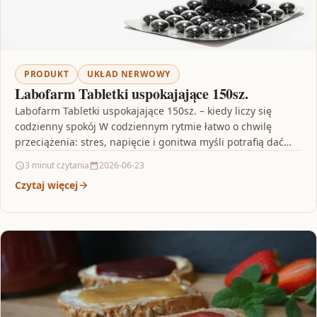
PRODUKT
UKŁAD NERWOWY
Labofarm Tabletki uspokajające 150sz.
Labofarm Tabletki uspokajające 150sz. – kiedy liczy się
codzienny spokój W codziennym rytmie łatwo o chwilę
przeciążenia: stres, napięcie i gonitwa myśli potrafią dać…
3 minut czytania
2026-06-23
Czytaj więcej