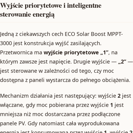
Wyjście priorytetowe i inteligentne
sterowanie energią
Jedną z ciekawszych cech ECO Solar Boost MPPT-
3000 jest konstrukcja wyjść zasilających.
Przetwornica ma
wyjście priorytetowe „1”
, na
którym zawsze jest napięcie. Drugie wyjście —
„2”
—
jest sterowane w zależności od tego, czy moc
dostępna z paneli wystarcza do pełnego obciążenia.
Mechanizm działania jest następujący: wyjście
2
jest
włączane, gdy moc pobierana przez wyjście
1
jest
mniejsza niż moc dostarczana przez podłączone
panele PV. Gdy natomiast cała wyprodukowana
energia jest konsumowana przez wyjście
1
, wyjście
2