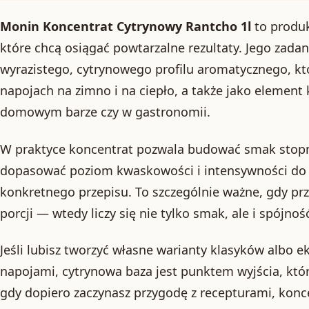
Monin Koncentrat Cytrynowy Rantcho 1l
to produk
które chcą osiągać powtarzalne rezultaty. Jego zada
wyrazistego, cytrynowego profilu aromatycznego, kt
napojach na zimno i na ciepło, a także jako eleme
domowym barze czy w gastronomii.
W praktyce koncentrat pozwala budować smak stop
dopasować poziom kwaskowości i intensywności do w
konkretnego przepisu. To szczególnie ważne, gdy pr
porcji — wtedy liczy się nie tylko smak, ale i spójnoś
Jeśli lubisz tworzyć własne warianty klasyków albo e
napojami, cytrynowa baza jest punktem wyjścia, któr
gdy dopiero zaczynasz przygodę z recepturami, konce