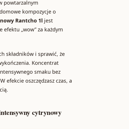
 w powtarzalnym
y i domowe kompozycje o
ynowy Rantcho 1l
jest
ie efektu „wow” za każdym
ch składników i sprawić, że
wykończenia. Koncentrat
 intensywnego smaku bez
 efekcie oszczędzasz czas, a
cią.
intensywny cytrynowy