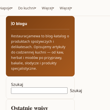
Napoje
Do kuchni
Więcej
Więcej
O blogu
Restauracjamewa to blog-katalog o
produktach spożywczych i
delikatesach. Opisujemy artykuły
do codziennej kuchni — od kaw,
herbat i miodów po przyprawy,
bakalie, słodycze i produkty
specjalistyczne.
Szukaj
Szukaj
Ostatnie wpisy