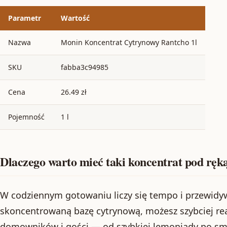
Parametr
Wartość
Nazwa
Monin Koncentrat Cytrynowy Rantcho 1l
SKU
fabba3c94985
Cena
26.49 zł
Pojemność
1 l
Dlaczego warto mieć taki koncentrat pod ręk
W codziennym gotowaniu liczy się tempo i przewidy
skoncentrowaną bazę cytrynową, możesz szybciej r
domowników i gości — od szybkiej lemoniady po sm