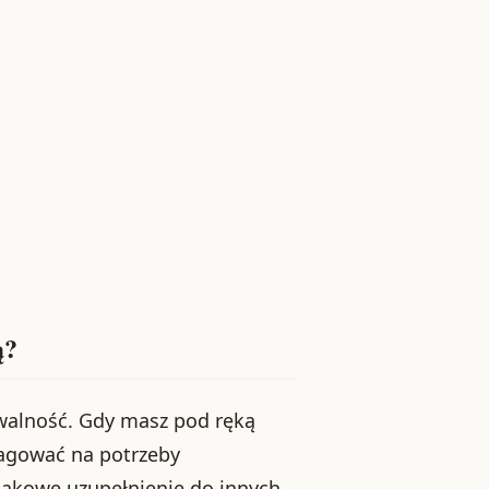
ą?
walność. Gdy masz pod ręką
eagować na potrzeby
akowe uzupełnienie do innych