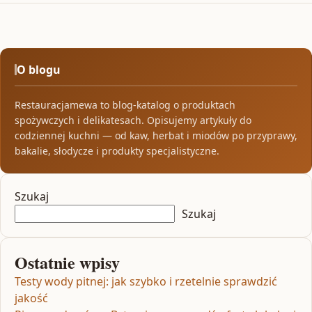
O blogu
Restauracjamewa to blog-katalog o produktach
spożywczych i delikatesach. Opisujemy artykuły do
codziennej kuchni — od kaw, herbat i miodów po przyprawy,
bakalie, słodycze i produkty specjalistyczne.
Szukaj
Szukaj
Ostatnie wpisy
Testy wody pitnej: jak szybko i rzetelnie sprawdzić
jakość