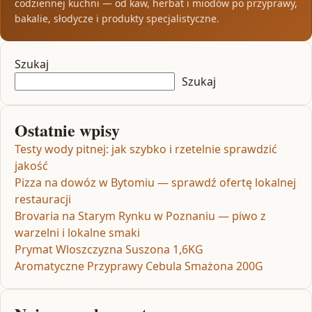
codziennej kuchni — od kaw, herbat i miodów po przyprawy,
bakalie, słodycze i produkty specjalistyczne.
Szukaj
Szukaj
Ostatnie wpisy
Testy wody pitnej: jak szybko i rzetelnie sprawdzić
jakość
Pizza na dowóz w Bytomiu — sprawdź ofertę lokalnej
restauracji
Brovaria na Starym Rynku w Poznaniu — piwo z
warzelni i lokalne smaki
Prymat Wloszczyzna Suszona 1,6KG
Aromatyczne Przyprawy Cebula Smażona 200G