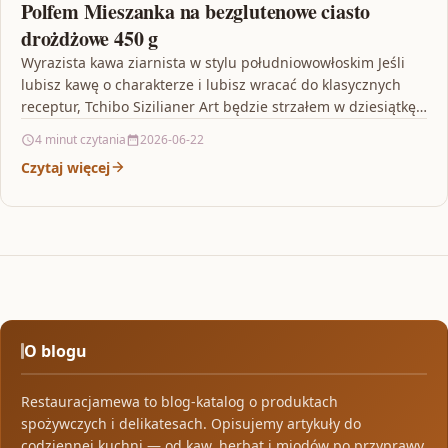
Polfem Mieszanka na bezglutenowe ciasto
drożdżowe 450 g
Wyrazista kawa ziarnista w stylu południowowłoskim Jeśli
lubisz kawę o charakterze i lubisz wracać do klasycznych
receptur, Tchibo Sizilianer Art będzie strzałem w dziesiątkę.
…
4 minut czytania
2026-06-22
Czytaj więcej
O blogu
Restauracjamewa to blog-katalog o produktach
spożywczych i delikatesach. Opisujemy artykuły do
codziennej kuchni — od kaw, herbat i miodów po przyprawy,