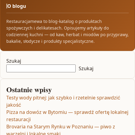
O blogu
Restauracjamewa to blog-katalog o produktach
spożywczych i delikatesach. Opisujemy artykuły do
codziennej kuchni — od kaw, herbat i miodów po przyprawy,
bakalie, słodycze i produkty specjalistyczne.
Szukaj
Szukaj
Ostatnie wpisy
Testy wody pitnej: jak szybko i rzetelnie sprawdzić
jakość
Pizza na dowóz w Bytomiu — sprawdź ofertę lokalnej
restauracji
Brovaria na Starym Rynku w Poznaniu — piwo z
warzelni i lokalne smaki