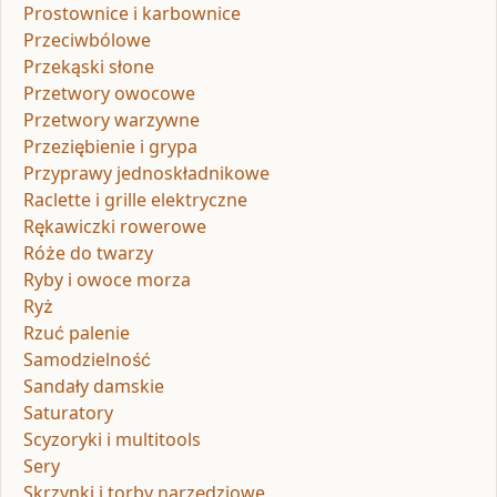
Prostownice i karbownice
Przeciwbólowe
Przekąski słone
Przetwory owocowe
Przetwory warzywne
Przeziębienie i grypa
Przyprawy jednoskładnikowe
Raclette i grille elektryczne
Rękawiczki rowerowe
Róże do twarzy
Ryby i owoce morza
Ryż
Rzuć palenie
Samodzielność
Sandały damskie
Saturatory
Scyzoryki i multitools
Sery
Skrzynki i torby narzędziowe