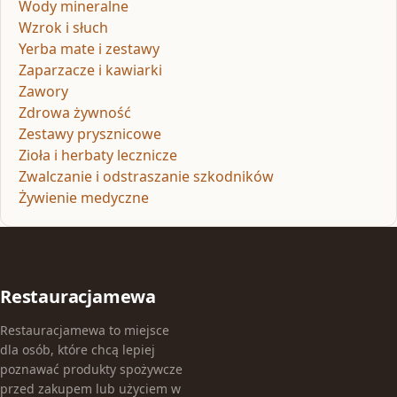
Wody mineralne
Wzrok i słuch
Yerba mate i zestawy
Zaparzacze i kawiarki
Zawory
Zdrowa żywność
Zestawy prysznicowe
Zioła i herbaty lecznicze
Zwalczanie i odstraszanie szkodników
Żywienie medyczne
Restauracjamewa
Restauracjamewa to miejsce
dla osób, które chcą lepiej
poznawać produkty spożywcze
przed zakupem lub użyciem w