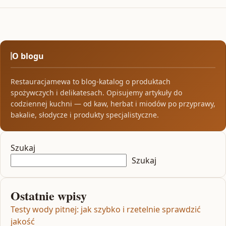
O blogu
Restauracjamewa to blog-katalog o produktach
spożywczych i delikatesach. Opisujemy artykuły do
codziennej kuchni — od kaw, herbat i miodów po przyprawy,
bakalie, słodycze i produkty specjalistyczne.
Szukaj
Szukaj
Ostatnie wpisy
Testy wody pitnej: jak szybko i rzetelnie sprawdzić
jakość