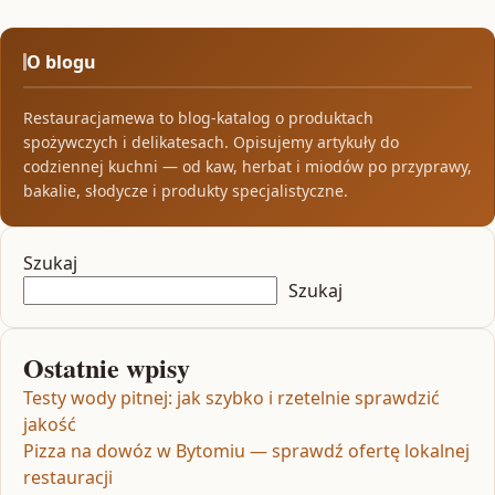
O blogu
Restauracjamewa to blog-katalog o produktach
spożywczych i delikatesach. Opisujemy artykuły do
codziennej kuchni — od kaw, herbat i miodów po przyprawy,
bakalie, słodycze i produkty specjalistyczne.
Szukaj
Szukaj
Ostatnie wpisy
Testy wody pitnej: jak szybko i rzetelnie sprawdzić
jakość
Pizza na dowóz w Bytomiu — sprawdź ofertę lokalnej
restauracji