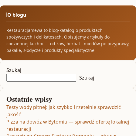
O blogu
Restauracjamewa to blog-katalog o produktach
spożywczych i delikatesach. Opisujemy artykuły do
codziennej kuchni — od kaw, herbat i miodów po przyprawy,
bakalie, słodycze i produkty specjalistyczne.
Szukaj
Szukaj
Ostatnie wpisy
Testy wody pitnej: jak szybko i rzetelnie sprawdzić
jakość
Pizza na dowóz w Bytomiu — sprawdź ofertę lokalnej
restauracji