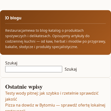
O blogu
Restauracjamewa to blog-katalog o produktach
spożywczych i delikatesach. Opisujemy artykuły do
codziennej kuchni — od kaw, herbat i miodów po przyprawy,
bakalie, słodycze i produkty specjalistyczne.
Szukaj
Szukaj
Ostatnie wpisy
Testy wody pitnej: jak szybko i rzetelnie sprawdzić
jakość
Pizza na dowóz w Bytomiu — sprawdź ofertę lokalnej