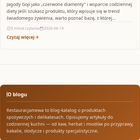
Jagody Goji jako „czerwone diamenty” i wsparcie codziennej
diety Jeśli szukasz produktu, który wpisuje się w trend
świadomego żywienia, warto poznać bazę, z której…
5 minut czytania
2026-06-19
Czytaj więcej
O blogu
Restauracjamewa to blog-katalog o produktach
spożywczych i delikatesach. Opisujemy artykuły do
codziennej kuchni — od kaw, herbat i miodów po przyprawy,
bakalie, słodycze i produkty specjalistyczne.