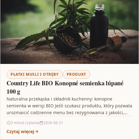
PŁATKI MUSLI I OTRĘBY
PRODUKT
Country Life BIO Konopné semienka lúpané
100 g
Naturalna przekąska i składnik kuchenny: konopne
semienka w wersji BIO Jeśli szukasz produktu, który pozwala
urozmaicić codzienne menu bez rezygnowania z jakości,
warto zwrócić…
3 minut czytania
2026-06-21
Czytaj więcej