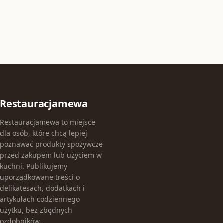
Restauracjamewa
Restauracjamewa to miejsce
dla osób, które chcą lepiej
poznawać produkty spożywcze
przed zakupem lub użyciem w
kuchni. Publikujemy
uporządkowane treści o
delikatesach, dodatkach i
artykułach codziennego
użytku, bez zbędnych
ozdobników.