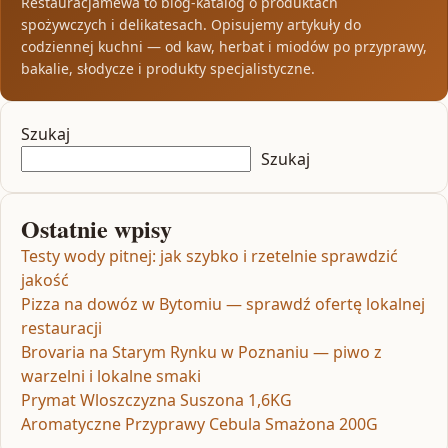
Restauracjamewa to blog-katalog o produktach
spożywczych i delikatesach. Opisujemy artykuły do
codziennej kuchni — od kaw, herbat i miodów po przyprawy,
bakalie, słodycze i produkty specjalistyczne.
Szukaj
Szukaj
Ostatnie wpisy
Testy wody pitnej: jak szybko i rzetelnie sprawdzić
jakość
Pizza na dowóz w Bytomiu — sprawdź ofertę lokalnej
restauracji
Brovaria na Starym Rynku w Poznaniu — piwo z
warzelni i lokalne smaki
Prymat Wloszczyzna Suszona 1,6KG
Aromatyczne Przyprawy Cebula Smażona 200G