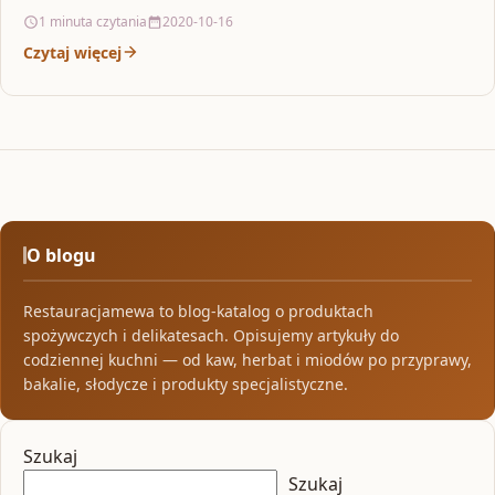
miejscu. Kawa szałwia na jęczmień, wyciąg z kurkumy, mus
1 minuta czytania
2020-10-16
kokosowy…
Czytaj więcej
O blogu
Restauracjamewa to blog-katalog o produktach
spożywczych i delikatesach. Opisujemy artykuły do
codziennej kuchni — od kaw, herbat i miodów po przyprawy,
bakalie, słodycze i produkty specjalistyczne.
Szukaj
Szukaj