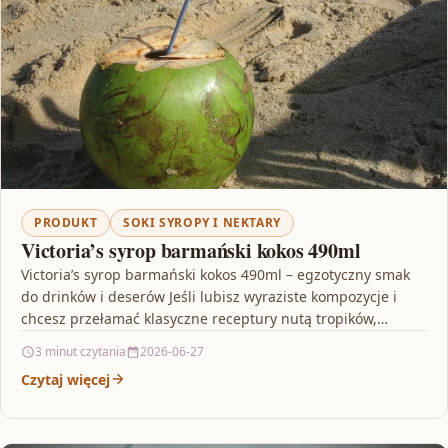
PRODUKT
SOKI SYROPY I NEKTARY
Victoria’s syrop barmański kokos 490ml
Victoria’s syrop barmański kokos 490ml – egzotyczny smak
do drinków i deserów Jeśli lubisz wyraziste kompozycje i
chcesz przełamać klasyczne receptury nutą tropików,
Victoria’s…
3 minut czytania
2026-06-27
Czytaj więcej