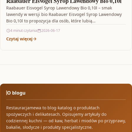
Raabauer Eisvogel Syrop Lawendowy Bio 0,10l
Raabauer Eisvogel Syrop Lawendowy Bio 0,10l – smak
lawendy w wersji bio Raabauer Eisvogel Syrop Lawendowy
Bio 0,10l to propozycja dla osób, które lubią…
4 minut czytania
2026-06-17
Czytaj więcej
O blogu
Restauracjamewa to blog-katalog o produktach
spożywczych i delikatesach. Opisujemy artykuły do
codziennej kuchni — od kaw, herbat i miodów po przyprawy,
bakalie, słodycze i produkty specjalistyczne.