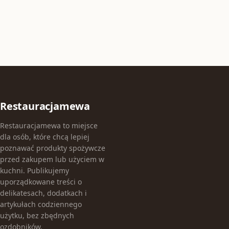
Restauracjamewa
Restauracjamewa to miejsce
dla osób, które chcą lepiej
poznawać produkty spożywcze
przed zakupem lub użyciem w
kuchni. Publikujemy
uporządkowane treści o
delikatesach, dodatkach i
artykułach codziennego
użytku, bez zbędnych
ozdobników.