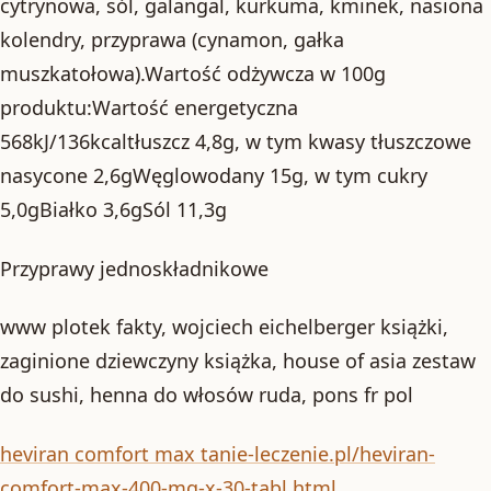
cytrynowa, sól, galangal, kurkuma, kminek, nasiona
kolendry, przyprawa (cynamon, gałka
muszkatołowa).Wartość odżywcza w 100g
produktu:Wartość energetyczna
568kJ/136kcaltłuszcz 4,8g, w tym kwasy tłuszczowe
nasycone 2,6gWęglowodany 15g, w tym cukry
5,0gBiałko 3,6gSól 11,3g
Przyprawy jednoskładnikowe
www plotek fakty, wojciech eichelberger książki,
zaginione dziewczyny książka, house of asia zestaw
do sushi, henna do włosów ruda, pons fr pol
heviran comfort max tanie-leczenie.pl/heviran-
comfort-max-400-mg-x-30-tabl.html