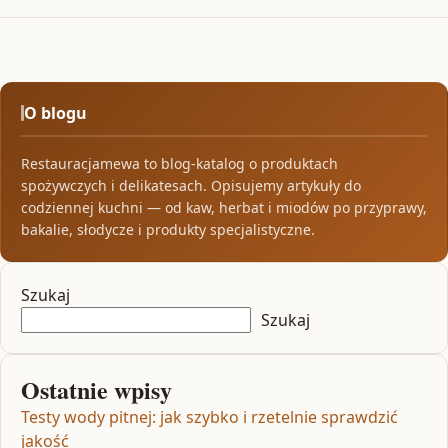
O blogu
Restauracjamewa to blog-katalog o produktach
spożywczych i delikatesach. Opisujemy artykuły do
codziennej kuchni — od kaw, herbat i miodów po przyprawy,
bakalie, słodycze i produkty specjalistyczne.
Szukaj
Szukaj
Ostatnie wpisy
Testy wody pitnej: jak szybko i rzetelnie sprawdzić
jakość