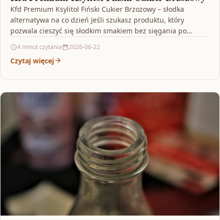
Kfd Premium Ksylitol Fiński Cukier Brzozowy – słodka
alternatywa na co dzień Jeśli szukasz produktu, który
pozwala cieszyć się słodkim smakiem bez sięgania po…
4 minut czytania
2026-06-22
Czytaj więcej