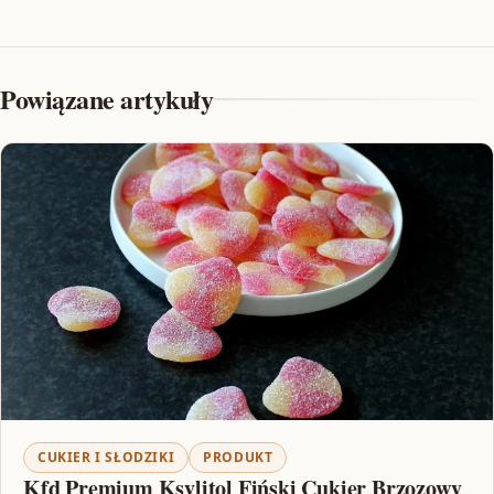
Powiązane artykuły
CUKIER I SŁODZIKI
PRODUKT
Kfd Premium Ksylitol Fiński Cukier Brzozowy