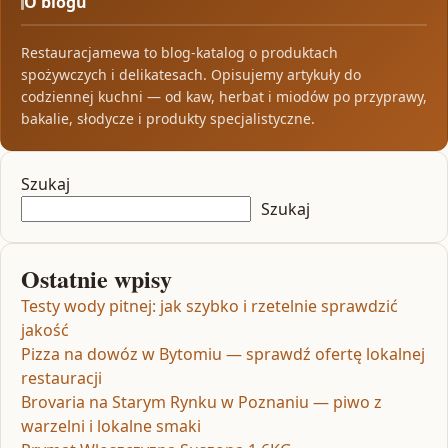
O blogu
Restauracjamewa to blog-katalog o produktach
spożywczych i delikatesach. Opisujemy artykuły do
codziennej kuchni — od kaw, herbat i miodów po przyprawy,
bakalie, słodycze i produkty specjalistyczne.
Szukaj
Szukaj
Ostatnie wpisy
Testy wody pitnej: jak szybko i rzetelnie sprawdzić
jakość
Pizza na dowóz w Bytomiu — sprawdź ofertę lokalnej
restauracji
Brovaria na Starym Rynku w Poznaniu — piwo z
warzelni i lokalne smaki