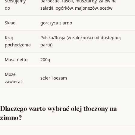
Stosujemy
barbecue, fasoli, musztardy, zalew na
do
sałatki, ogórków, majonezów, sosów
Skład
gorczyca ziarno
Kraj
Polska/Rosja (w zależności od dostępnej
pochodzenia
partii)
Masa netto
200g
Może
seler i sezam
zawierać
Dlaczego warto wybrać olej tłoczony na
zimno?