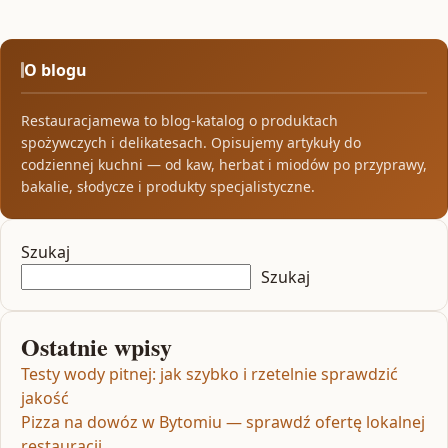
O blogu
Restauracjamewa to blog-katalog o produktach
spożywczych i delikatesach. Opisujemy artykuły do
codziennej kuchni — od kaw, herbat i miodów po przyprawy,
bakalie, słodycze i produkty specjalistyczne.
Szukaj
Szukaj
Ostatnie wpisy
Testy wody pitnej: jak szybko i rzetelnie sprawdzić
jakość
Pizza na dowóz w Bytomiu — sprawdź ofertę lokalnej
restauracji