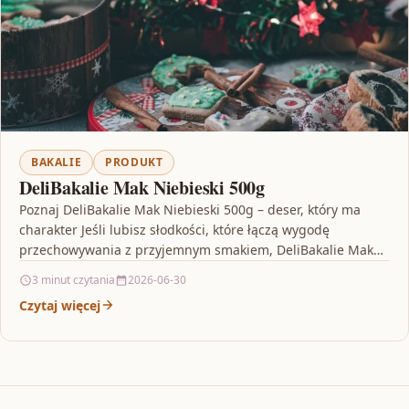
BAKALIE
PRODUKT
DeliBakalie Mak Niebieski 500g
Poznaj DeliBakalie Mak Niebieski 500g – deser, który ma
charakter Jeśli lubisz słodkości, które łączą wygodę
przechowywania z przyjemnym smakiem, DeliBakalie Mak
Niebieski 500g…
3 minut czytania
2026-06-30
Czytaj więcej