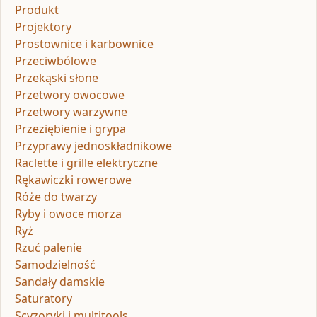
Produkt
Projektory
Prostownice i karbownice
Przeciwbólowe
Przekąski słone
Przetwory owocowe
Przetwory warzywne
Przeziębienie i grypa
Przyprawy jednoskładnikowe
Raclette i grille elektryczne
Rękawiczki rowerowe
Róże do twarzy
Ryby i owoce morza
Ryż
Rzuć palenie
Samodzielność
Sandały damskie
Saturatory
Scyzoryki i multitools