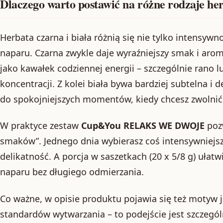
Dlaczego warto postawić na różne rodzaje he
Herbata czarna i biała różnią się nie tylko intensywn
naparu. Czarna zwykle daje wyraźniejszy smak i arom
jako kawałek codziennej energii – szczególnie rano l
koncentracji. Z kolei biała bywa bardziej subtelna i d
do spokojniejszych momentów, kiedy chcesz zwolni
W praktyce zestaw
Cup&You RELAKS WE DWOJE
poz
smaków”. Jednego dnia wybierasz coś intensywniejsz
delikatność. A porcja w saszetkach (20 x 5/8 g) ułat
naparu bez długiego odmierzania.
Co ważne, w opisie produktu pojawia się też motyw 
standardów wytwarzania – to podejście jest szczegól