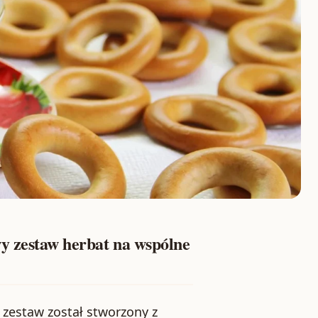
estaw herbat na wspólne
n zestaw został stworzony z