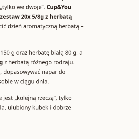
„tylko we dwoje”.
Cup&You
zestaw 20x 5/8g z herbatą
cić dzień aromatyczną herbatą –
50 g oraz herbatę białą 80 g, a
 g
z herbatą różnego rodzaju.
e, dopasowywać napar do
obie w ciągu dnia.
jest „kolejną rzeczą”, tylko
a, ulubiony kubek i dobrze