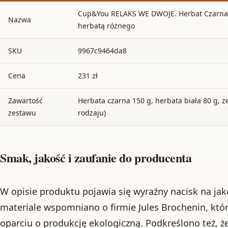
Cup&You RELAKS WE DWOJE. Herbat Czarna 1
Nazwa
herbatą różnego
SKU
9967c9464da8
Cena
231 zł
Zawartość
Herbata czarna 150 g, herbata biała 80 g, z
zestawu
rodzaju)
Smak, jakość i zaufanie do producenta
W opisie produktu pojawia się wyraźny nacisk na ja
materiale wspomniano o firmie Jules Brochenin, któ
oparciu o produkcję ekologiczną. Podkreślono też, ż