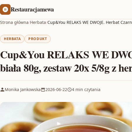
Restauracjamewa
Strona główna
/
Herbata
/
Cup&You RELAKS WE DWOJE. Herbat Czarna 
HERBATA
PRODUKT
Cup&You RELAKS WE DWOJE
biała 80g, zestaw 20x 5/8g z h
Monika Jankowska
2026-06-22
4 min czytania