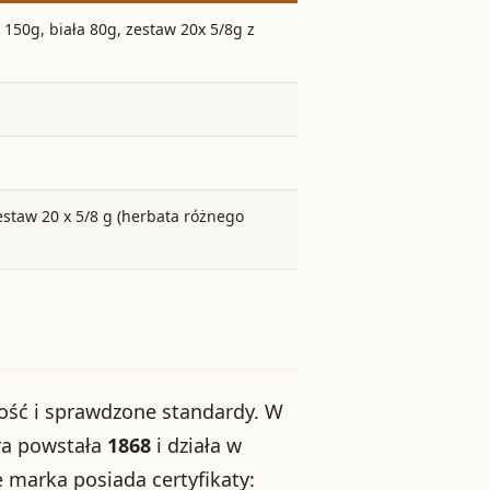
50g, biała 80g, zestaw 20x 5/8g z
estaw 20 x 5/8 g (herbata różnego
kość i sprawdzone standardy. W
ra powstała
1868
i działa w
e marka posiada certyfikaty: