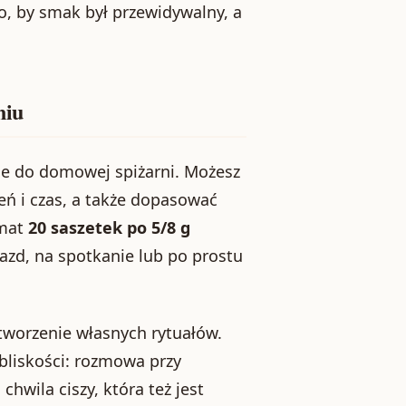
o, by smak był przewidywalny, a
niu
lne do domowej spiżarni. Możesz
eń i czas, a także dopasować
rmat
20 saszetek po 5/8 g
jazd, na spotkanie lub po prostu
.
 tworzenie własnych rytuałów.
bliskości: rozmowa przy
hwila ciszy, która też jest