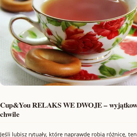
Cup&You RELAKS WE DWOJE – wyjątkowy z
chwile
Jeśli lubisz rytuały, które naprawdę robią różnicę, te