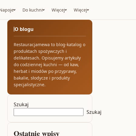
Napoje
Do kuchni
Więcej
Więcej
O blogu
Restauracjamewa to blog-katalog o
produktach spożywczych i
delikatesach. Opisujemy artykuły
do codziennej kuchni — od kaw,
herbat i miodów po przyprawy,
bakalie, słodycze i produkty
specjalistyczne.
Szukaj
Szukaj
Ostatnie wpisy