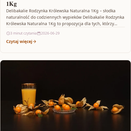
1Kg
Delibakalie Rodzynka Królewska Naturalna 1Kg – słodka
naturalność do codziennych wypieków Delibakalie Rodzynka
Królewska Naturalna 1Kg to propozycja dla tych, którzy
lubią smak prawdziwych…
3 minut czytania
2026-06-29
Czytaj więcej