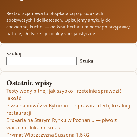
Restauracjamewa to blog-katalog o produktach
spożywczych i delikatesach. Opisujemy artykuły do
codziennej kuchni — od kaw, herbat i miodów po przyprawy,
bakalie, słodycze i produkty specjalistyczne.
Szukaj
Szukaj
Ostatnie wpisy
Testy wody pitnej: jak szybko i rzetelnie sprawdzić
jakość
Pizza na dowóz w Bytomiu — sprawdź ofertę lokalnej
restauracji
Brovaria na Starym Rynku w Poznaniu — piwo z
warzelni i lokalne smaki
Prymat Wloszczyzna Suszona 1,6KG