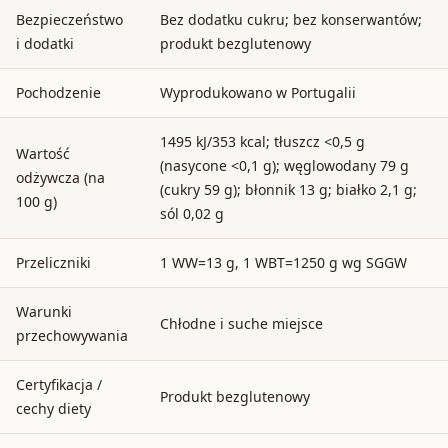
Bezpieczeństwo
Bez dodatku cukru; bez konserwantów;
i dodatki
produkt bezglutenowy
Pochodzenie
Wyprodukowano w Portugalii
1495 kJ/353 kcal; tłuszcz <0,5 g
Wartość
(nasycone <0,1 g); węglowodany 79 g
odżywcza (na
(cukry 59 g); błonnik 13 g; białko 2,1 g;
100 g)
sól 0,02 g
Przeliczniki
1 WW=13 g, 1 WBT=1250 g wg SGGW
Warunki
Chłodne i suche miejsce
przechowywania
Certyfikacja /
Produkt bezglutenowy
cechy diety