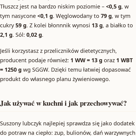
Tłuszcz jest na bardzo niskim poziomie –
<0,5 g
, w
tym nasycone
<0,1 g
. Węglowodany to
79 g
, w tym
cukry
59 g
. Z kolei błonnnik wynosi
13 g
, a białko to
2,1 g
. Sól:
0,02 g
.
Jeśli korzystasz z przeliczników dietetycznych,
producent podaje również:
1 WW = 13 g
oraz
1 WBT
= 1250 g
wg SGGW. Dzięki temu łatwiej dopasować
produkt do własnego planu żywieniowego.
Jak używać w kuchni i jak przechowywać?
Suszony lubczyk najlepiej sprawdza się jako dodatek
do potraw na ciepło: zup, bulionów, dań warzywnych