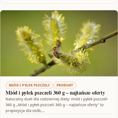
MIÓD I PYŁEK PSZCZELI
PRODUKT
Miód i pyłek pszczeli 360 g – najtańsze oferty
Naturalny duet dla codziennej diety: miód i pyłek pszczeli
360 g „Miód i pyłek pszczeli 360 g – najtańsze oferty” to
propozycja dla osób,…