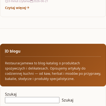
3 minut czytania
2026-06-21
Czytaj więcej
O blogu
Restauracjamewa to blog-katalog o produktach
spożywczych i delikatesach. Opisujemy artykuły do
codziennej kuchni — od kaw, herbat i miodów po przyprawy,
bakalie, słodycze i produkty specjalistyczne.
Szukaj
Szukaj