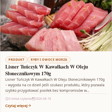
PRODUKT
RYBY I OWOCE MORZA
Lisner Tuńczyk W Kawałkach W Oleju
Słonecznikowym 170g
Lisner Tuńczyk W Kawałkach W Oleju Słonecznikowym 170g
– wygoda na co dzień Jeśli szukasz produktu, który pozwala
szybko przygotować posiłek bez kompromisów w…
3 minut czytania
2026-06-18
Czytaj więcej