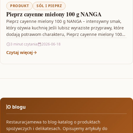
PRODUKT
SÓL I PIEPRZ
Pieprz cayenne mielony 100 g NANGA
Pieprz cayenne mielony 100 g NANGA – intensywny smak,
który ożywia kuchnię Jeśli lubisz wyraziste przyprawy, które
dodają potrawom charakteru, Pieprz cayenne mielony 100…
3 minut czytania
2026-06-18
Czytaj więcej
O blogu
Restauracjamewa to blog-katalog o produktach
spożywczych i delikatesach. Opisujemy artykuły do