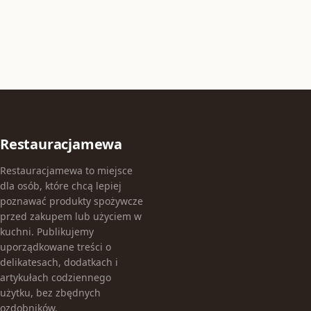
Restauracjamewa
Restauracjamewa to miejsce
dla osób, które chcą lepiej
poznawać produkty spożywcze
przed zakupem lub użyciem w
kuchni. Publikujemy
uporządkowane treści o
delikatesach, dodatkach i
artykułach codziennego
użytku, bez zbędnych
ozdobników.