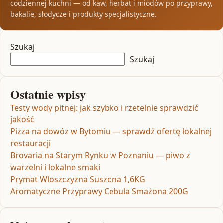
codziennej kuchni — od kaw, herbat i miodów po przyprawy,
bakalie, słodycze i produkty specjalistyczne.
Szukaj
Szukaj
Ostatnie wpisy
Testy wody pitnej: jak szybko i rzetelnie sprawdzić
jakość
Pizza na dowóz w Bytomiu — sprawdź ofertę lokalnej
restauracji
Brovaria na Starym Rynku w Poznaniu — piwo z
warzelni i lokalne smaki
Prymat Wloszczyzna Suszona 1,6KG
Aromatyczne Przyprawy Cebula Smażona 200G