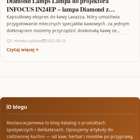
Diamond Lamps Lampa do projektora
INFOCUS IN24EP – lampa Diamond z
modułem (SP-LAMP-024)
Kapsułkowy ekspres do kawy Lavazza, który umożliwia
przygotowanie mlecznych specjałów kawowych. za jednym
dotknięciem możemy przyrządzić doskonałą kawę ze
spienionym mlekiem. Classy & Milk…
1 minuta czytania
2022-09-25
Czytaj więcej
O blogu
Restauracjamewa to blog-katalog o produktach
spożywczych i delikatesach. Opisujemy artykuły do
codziennej kuchni — od kaw, herbat i miodów po przyprawy,