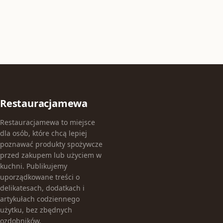
Restauracjamewa
Restauracjamewa to miejsce
dla osób, które chcą lepiej
poznawać produkty spożywcze
przed zakupem lub użyciem w
kuchni. Publikujemy
uporządkowane treści o
delikatesach, dodatkach i
artykułach codziennego
użytku, bez zbędnych
ozdobników.