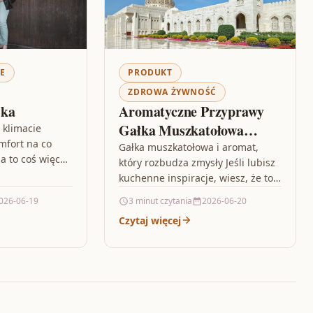
E
PRODUKT
ZDROWA ŻYWNOŚĆ
jka
Aromatyczne Przyprawy
Gałka Muszkatołowa
 klimacie
mfort na co
Mielona 100G
Gałka muszkatołowa i aromat,
 to coś więcej
który rozbudza zmysły Jeśli lubisz
 — liczy się
kuchenne inspiracje, wiesz, że to
 i…
właśnie przyprawy potrafią
026-06-19
3 minut czytania
2026-06-20
zmienić zwykły posiłek w coś
Czytaj więcej
wyjątkowego. Aromatyczne…