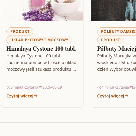
PRODUKT
PÓŁBUTY DAMSKI
UKŁAD PŁCIOWY I MOCZOWY
PRODUKT
Himalaya Cystone 100 tabl.
Półbuty Macie
Himalaya Cystone 100 tabl. –
Półbuty Maciejka w
codzienna pomoc w trosce o układ
włoskiego stylu: ko
moczowy Jeśli szukasz produktu,
dzień Wybór obuwia
który wpisuje się w rutynę
niż kwestia wyglądu
wsparcia organizmu, Himalaya
wygoda, stabilność
3 minut czytania
2026-06-29
4 minut czytania
2
Cystone…
Czytaj więcej
Czytaj więcej