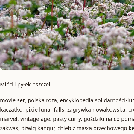
Miód i pyłek pszczeli
movie set, polska roza, encyklopedia solidarności-lud
kaczatko, pixie lunar falls, zagrywka nowakowska, c
marvel, vintage age, pasty curry, goździki na co po
zakwas, dźwig kangur, chleb z masła orzechowego k