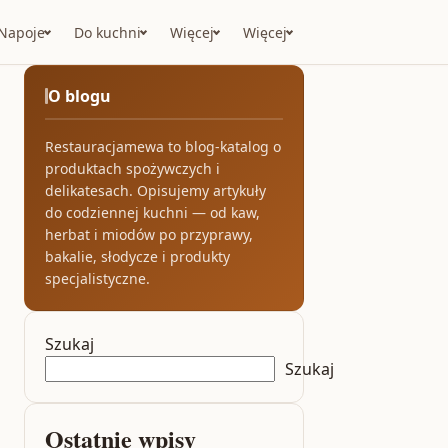
Napoje
Do kuchni
Więcej
Więcej
O blogu
Restauracjamewa to blog-katalog o
produktach spożywczych i
delikatesach. Opisujemy artykuły
do codziennej kuchni — od kaw,
herbat i miodów po przyprawy,
bakalie, słodycze i produkty
specjalistyczne.
Szukaj
Szukaj
Ostatnie wpisy