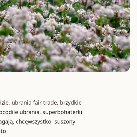
zie, ubrania fair trade, brzydkie
rocodile ubrania, superbohaterki
magają, chcęwszystko, suszony
eto