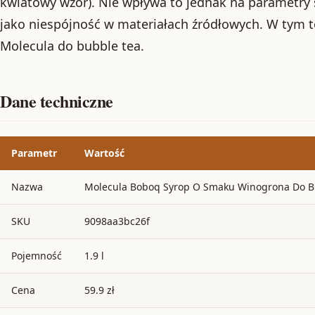
kwiatowy wzór). Nie wpływa to jednak na parametry 
jako niespójność w materiałach źródłowych. W tym t
Molecula do bubble tea.
Dane techniczne
Parametr
Wartość
Nazwa
Molecula Boboq Syrop O Smaku Winogrona Do Bu
SKU
9098aa3bc26f
Pojemność
1.9 l
Cena
59.9 zł