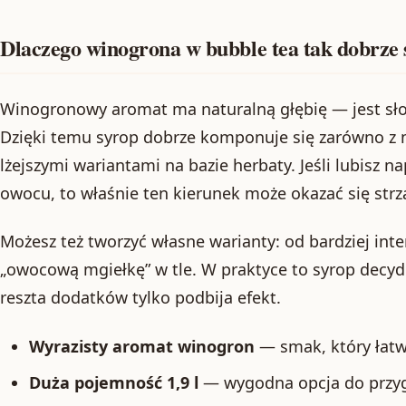
Dlaczego winogrona w bubble tea tak dobrze 
Winogronowy aromat ma naturalną głębię — jest słodk
Dzięki temu syrop dobrze komponuje się zarówno z m
lżejszymi wariantami na bazie herbaty. Jeśli lubisz n
owocu, to właśnie ten kierunek może okazać się strz
Możesz też tworzyć własne warianty: od bardziej inte
„owocową mgiełkę” w tle. W praktyce to syrop decyd
reszta dodatków tylko podbija efekt.
Wyrazisty aromat winogron
— smak, który łatw
Duża pojemność 1,9 l
— wygodna opcja do przyg