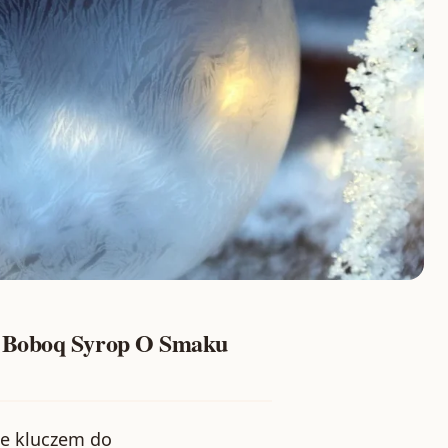
a Boboq Syrop O Smaku
że kluczem do