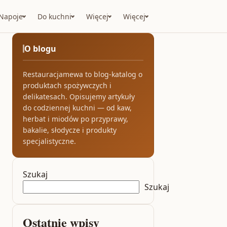
Napoje
Do kuchni
Więcej
Więcej
O blogu
Restauracjamewa to blog-katalog o
produktach spożywczych i
delikatesach. Opisujemy artykuły
do codziennej kuchni — od kaw,
herbat i miodów po przyprawy,
bakalie, słodycze i produkty
specjalistyczne.
Szukaj
Szukaj
Ostatnie wpisy