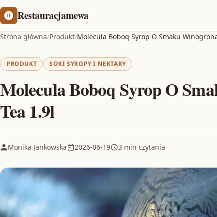
Restauracjamewa
Strona główna
/
Produkt
/
Molecula Boboq Syrop O Smaku Winogrona 
PRODUKT
SOKI SYROPY I NEKTARY
Molecula Boboq Syrop O Sma
Tea 1.9l
Monika Jankowska
2026-06-19
3 min czytania