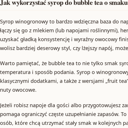
Jak wykorzystać syrop do bubble tea o smak
Syrop winogronowy to bardzo wdzięczna baza do nap
łączy się go z mlekiem (lub napojami roślinnymi), h
uzyskać gładką konsystencję i wyraźny owocowy finis
wolisz bardziej deserowy styl, czy lżejszy napój, moż
Warto pamiętać, że bubble tea to nie tylko smak syrop
temperatura i sposób podania. Syrop o winogronow
klasycznymi dodatkami, a także z wersjami „fruit tea”
nuty owocowe.
Jeżeli robisz napoje dla gości albo przygotowujesz
pomaga ograniczyć częste uzupełnianie zapasów. To 
osób, które chcą utrzymać stały smak w kolejnych pa