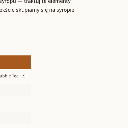
syropu — traktuj te elementy
ekście skupiamy się na syropie
bble Tea 1.9l