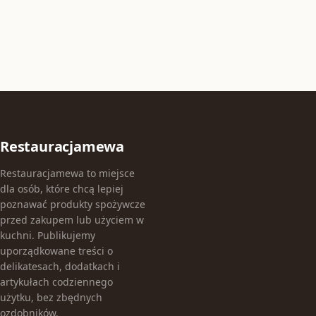
Restauracjamewa
Restauracjamewa to miejsce
dla osób, które chcą lepiej
poznawać produkty spożywcze
przed zakupem lub użyciem w
kuchni. Publikujemy
uporządkowane treści o
delikatesach, dodatkach i
artykułach codziennego
użytku, bez zbędnych
ozdobników.