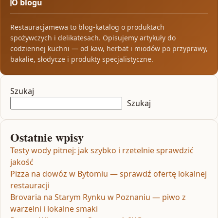
O blogu
Restauracjamewa to blog-katalog o produktach
spożywczych i delikatesach. Opisujemy artykuły do
codziennej kuchni — od kaw, herbat i miodów po przyprawy,
bakalie, słodycze i produkty specjalistyczne.
Szukaj
Szukaj
Ostatnie wpisy
Testy wody pitnej: jak szybko i rzetelnie sprawdzić
jakość
Pizza na dowóz w Bytomiu — sprawdź ofertę lokalnej
restauracji
Brovaria na Starym Rynku w Poznaniu — piwo z
warzelni i lokalne smaki