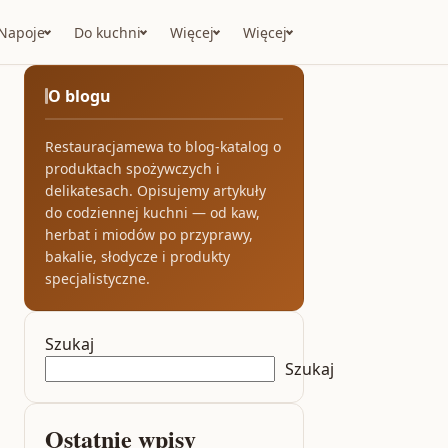
Napoje
Do kuchni
Więcej
Więcej
O blogu
Restauracjamewa to blog-katalog o
produktach spożywczych i
delikatesach. Opisujemy artykuły
do codziennej kuchni — od kaw,
herbat i miodów po przyprawy,
bakalie, słodycze i produkty
specjalistyczne.
Szukaj
Szukaj
Ostatnie wpisy