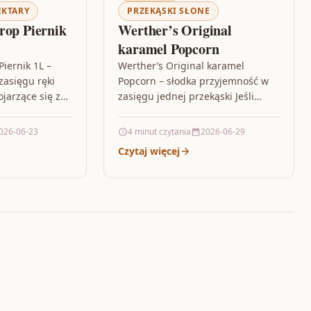
EKTARY
PRZEKĄSKI SŁONE
rop Piernik
Werther’s Original
karamel Popcorn
iernik 1L –
Werther’s Original karamel
zasięgu ręki
Popcorn – słodka przyjemność w
ojarzące się ze
zasięgu jednej przekąski Jeśli
ekami, a
szukasz czegoś, co natychmiast
sz mieć pod…
poprawia nastrój, Werther’s
026-06-23
4 minut czytania
2026-06-29
Original karamel Popcorn to
Czytaj więcej
propozycja…