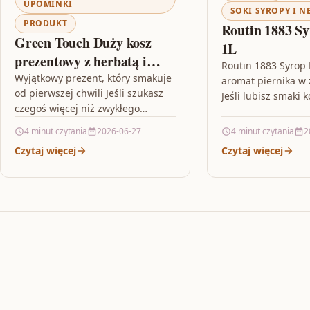
UPOMINKI
SOKI SYROPY I N
PRODUKT
Routin 1883 Sy
Green Touch Duży kosz
1L
prezentowy z herbatą i
Routin 1883 Syrop P
kawą oraz słodyczami ze
Wyjątkowy prezent, który smakuje
aromat piernika w 
od pierwszej chwili Jeśli szukasz
świecami
Jeśli lubisz smaki k
czegoś więcej niż zwykłego
świątecznymi wypi
podarunku, Green Touch Duży
jednocześnie chce
4 minut czytania
2026-06-27
4 minut czytania
2
kosz prezentowy z herbatą i kawą
Czytaj więcej
Czytaj więcej
oraz…