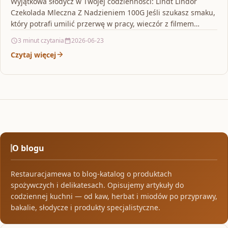
Wyjątkowa słodycz w Twojej codzienności: Lindt Lindor
Czekolada Mleczna Z Nadzieniem 100G Jeśli szukasz smaku,
który potrafi umilić przerwę w pracy, wieczór z filmem…
3 minut czytania
2026-06-23
Czytaj więcej
O blogu
Restauracjamewa to blog-katalog o produktach
spożywczych i delikatesach. Opisujemy artykuły do
codziennej kuchni — od kaw, herbat i miodów po przyprawy,
bakalie, słodycze i produkty specjalistyczne.