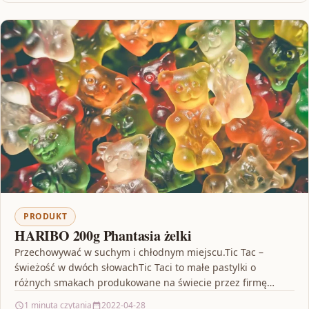
PRODUKT
HARIBO 200g Phantasia żelki
Przechowywać w suchym i chłodnym miejscu.Tic Tac –
świeżość w dwóch słowachTic Taci to małe pastylki o
różnych smakach produkowane na świecie przez firmę…
1 minuta czytania
2022-04-28