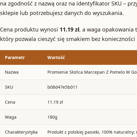
na zgodność z nazwą oraz na identyfikator SKU – prz
sklepie lub potrzebujesz danych do wyszukania.
Cena produktu wynosi
11.19 zł
, a waga opakowania 
który pozwala cieszyć się smakiem bez konieczności
Parametr
Wartość
Nazwa
Promienie Słońca Marcepan Z Pomelo W Gor
SKU
b08d47e5b011
Cena
11.19 zł
Waga
180g
Charakterystyka
Produkt z polskiej pasieki, 100% naturalny