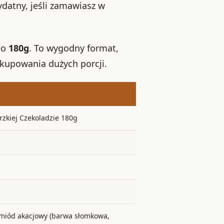
ydatny, jeśli zamawiasz w
to
180g
. To wygodny format,
 kupowania dużych porcji.
zkiej Czekoladzie 180g
; miód akacjowy (barwa słomkowa,