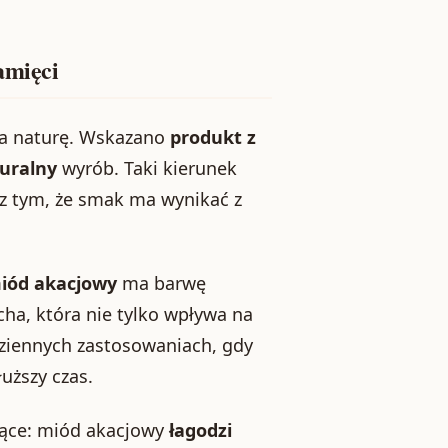
amięci
na naturę. Wskazano
produkt z
uralny
wyrób. Taki kierunek
 z tym, że smak ma wynikać z
iód akacjowy
ma barwę
echa, która nie tylko wpływa na
dziennych zastosowaniach, gdy
łuższy czas.
zące: miód akacjowy
łagodzi