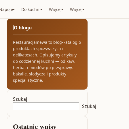
Napoje
Do kuchni
Więcej
Więcej
O blogu
Restauracjamewa to blog-katalog o
produktach spożywczych i
delikatesach. Opisujemy artykuły
do codziennej kuchni — od kaw,
herbat i miodów po przyprawy,
bakalie, słodycze i produkty
specjalistyczne.
Szukaj
Szukaj
Ostatnie wpisy