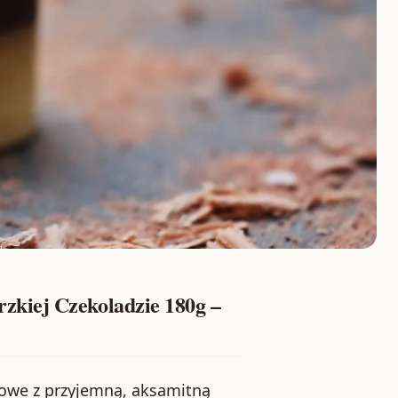
kiej Czekoladzie 180g –
akowe z przyjemną, aksamitną