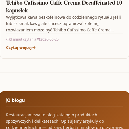
Tchibo Cafissimo Caffe Crema Decaffeinated 10
kapusłek
Wyjątkowa kawa bezkofeinowa do codziennego rytuału Jeśli
lubisz smak kawy, ale chcesz ograniczyć kofeinę,
rozwiązaniem może być Tchibo Cafissimo Caffe Crema
Decaffeinated 10 kapusłek.…
3 minut czytania
2026-06-25
Czytaj więcej
O blogu
Restauracjamewa to blog-katalog o produktach
spożywczych i delikatesach. Opisujemy artykuły do
codziennej kuchni — od kaw, herbat i miodów po przyprawy,