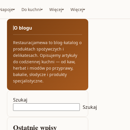
Napoje
Do kuchni
Więcej
Więcej
O blogu
Restauracjamewa to blog-katalog o
produktach spożywczych i
delikatesach. Opisujemy artykuły
do codziennej kuchni — od kaw,
herbat i miodów po przyprawy,
bakalie, słodycze i produkty
specjalistyczne.
Szukaj
Szukaj
Ostatnie wpisy