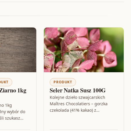
DUKT
PRODUKT
Ziarno 1kg
Seler Natka Susz 100G
Kolejne dzieło szwajcarskich
Maîtres Chocolatiers – gorzka
no 1kg
czekolada (41% kakao) z
alny wybór do
kawałkami chrupiących ciasteczek
śli szukasz
z dodatkiem żurawiny i malin.
two
Waga: 150 gImport z Austrii…
odzienne