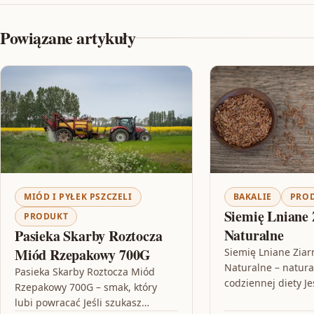
Powiązane artykuły
MIÓD I PYŁEK PSZCZELI
BAKALIE
PRO
Siemię Lniane 
PRODUKT
Naturalne
Pasieka Skarby Roztocza
Miód Rzepakowy 700G
Siemię Lniane Ziar
Naturalne – natur
Pasieka Skarby Roztocza Miód
codziennej diety Je
Rzepakowy 700G – smak, który
produktu, który ła
lubi powracać Jeśli szukasz
wkomponować w c