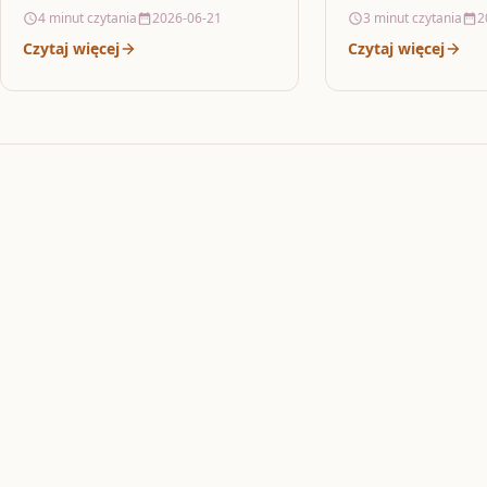
produktu, który naturalnie kojarzy
4 minut czytania
2026-06-21
3 minut czytania
2
posiłki i który nat
się z domowym ciepłem i prostotą
Czytaj więcej
Czytaj więcej
smaku,…