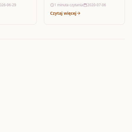
026-06-29
1 minuta czytania
2020-07-06
uralnie pasuje…
Czytaj więcej