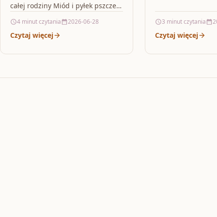
szukasz rozwiązani
całej rodziny Miód i pyłek pszczeli
działać stabilnie i
– GRIZLY to propozycja dla osób,
4 minut czytania
2026-06-28
3 minut czytania
2
liczy się nie…
które chcą…
Czytaj więcej
Czytaj więcej