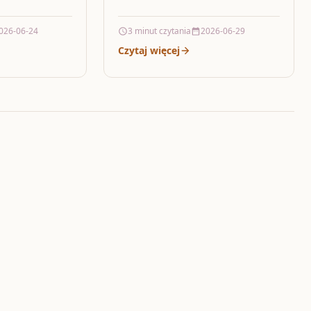
delikatność z przyjemnym
a, które ma
chrupem, Sonrisa Melon
 przewidywalnie,
026-06-24
3 minut czytania
2026-06-29
Kandyzowany -Smak
Brzoskwinia/marakuja 1kg…
Czytaj więcej