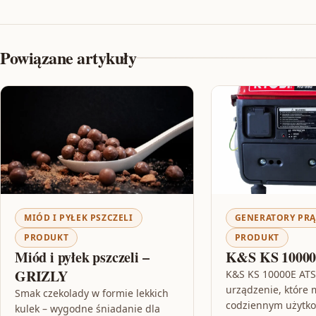
Powiązane artykuły
MIÓD I PYŁEK PSZCZELI
GENERATORY PR
PRODUKT
PRODUKT
Miód i pyłek pszczeli –
K&S KS 10000
GRIZLY
K&S KS 10000E ATS
urządzenie, które 
Smak czekolady w formie lekkich
codziennym użytk
kulek – wygodne śniadanie dla