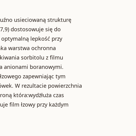
luźno usieciowaną strukturę
7,9) dostosowuje się do
e optymalną lepkość przy
enka warstwa ochronna
iwania sorbitolu z filmu
 a anionami boranowymi.
u łzowego zapewniając tym
ówek. W rezultacie powierzchnia
roną która:wydżłuża czas
je film łzowy przy każdym