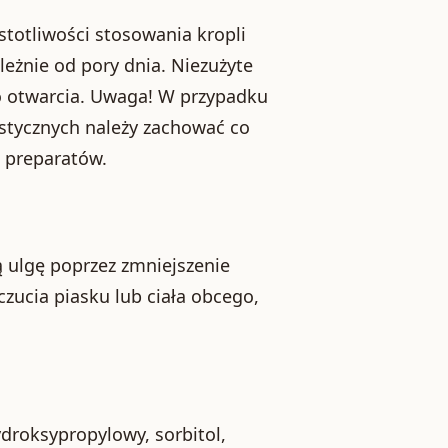
totliwości stosowania kropli
eżnie od pory dnia. Niezużyte
o otwarcia. Uwaga! W przypadku
stycznych należy zachować co
 preparatów.
ą ulgę poprzez zmniejszenie
czucia piasku lub ciała obcego,
ydroksypropylowy, sorbitol,