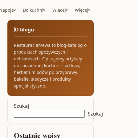
Napoje
Do kuchni
Więcej
Więcej
O blogu
Restauracjamewa to blog-katalog o
produktach spożywczych i
delikatesach. Opisujemy artykuły
do codziennej kuchni — od kaw,
herbat i miodów po przyprawy,
bakalie, słodycze i produkty
specjalistyczne.
Szukaj
Szukaj
Ostatnie wpisy