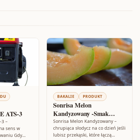
ĄDU
BAKALIE
PRODUKT
Sonrisa Melon
Kandyzowany -Smak
E ATS-3
Brzoskwinia/marakuja 1kg
Sonrisa Melon Kandyzowany –
-3 –
chrupiąca słodycz na co dzień Jeśli
ma sens w
lubisz przekąski, które łączą
owaniu Gdy