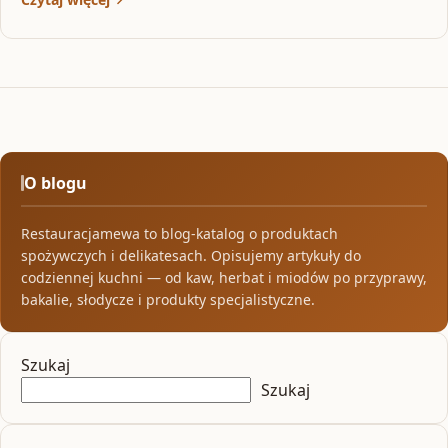
O blogu
Restauracjamewa to blog-katalog o produktach
spożywczych i delikatesach. Opisujemy artykuły do
codziennej kuchni — od kaw, herbat i miodów po przyprawy,
bakalie, słodycze i produkty specjalistyczne.
Szukaj
Szukaj