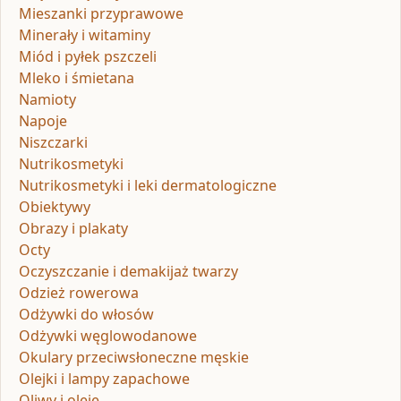
Mieszanki przyprawowe
Minerały i witaminy
Miód i pyłek pszczeli
Mleko i śmietana
Namioty
Napoje
Niszczarki
Nutrikosmetyki
Nutrikosmetyki i leki dermatologiczne
Obiektywy
Obrazy i plakaty
Octy
Oczyszczanie i demakijaż twarzy
Odzież rowerowa
Odżywki do włosów
Odżywki węglowodanowe
Okulary przeciwsłoneczne męskie
Olejki i lampy zapachowe
Oliwy i oleje