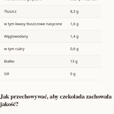
Tłuszcz
8,3 g
w tym kwasy tłuszczowe nasycone
1,6 g
Węglowodany
1,4 g
w tym cukry
0,6 g
Białko
13 g
Sól
0 g
Jak przechowywać, aby czekolada zachowała
jakość?