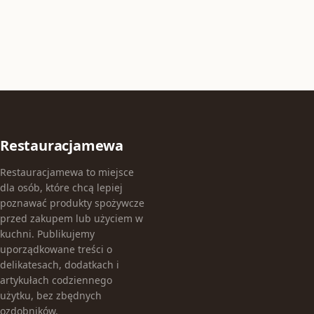
Restauracjamewa
Restauracjamewa to miejsce
dla osób, które chcą lepiej
poznawać produkty spożywcze
przed zakupem lub użyciem w
kuchni. Publikujemy
uporządkowane treści o
delikatesach, dodatkach i
artykułach codziennego
użytku, bez zbędnych
ozdobników.