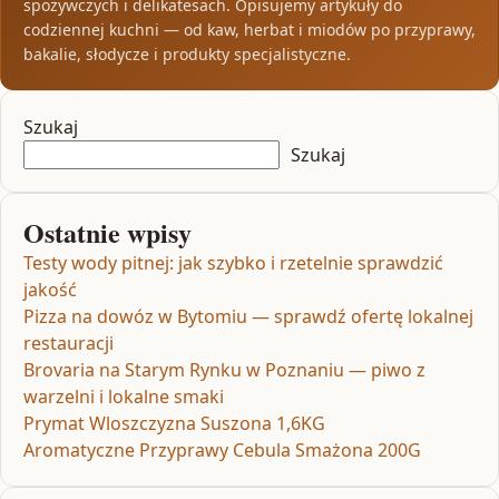
spożywczych i delikatesach. Opisujemy artykuły do
codziennej kuchni — od kaw, herbat i miodów po przyprawy,
bakalie, słodycze i produkty specjalistyczne.
Szukaj
Szukaj
Ostatnie wpisy
Testy wody pitnej: jak szybko i rzetelnie sprawdzić
jakość
Pizza na dowóz w Bytomiu — sprawdź ofertę lokalnej
restauracji
Brovaria na Starym Rynku w Poznaniu — piwo z
warzelni i lokalne smaki
Prymat Wloszczyzna Suszona 1,6KG
Aromatyczne Przyprawy Cebula Smażona 200G