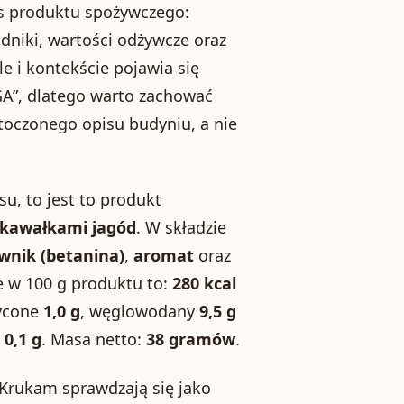
is produktu spożywczego:
dniki, wartości odżywcze oraz
e i kontekście pojawia się
GA”, dlatego warto zachować
toczonego opisu budyniu, a nie
su, to jest to produkt
kawałkami jagód
. W składzie
wnik (betanina)
,
aromat
oraz
e w 100 g produktu to:
280 kcal
ycone
1,0 g
, węglowodany
9,5 g
l
0,1 g
. Masa netto:
38 gramów
.
Krukam sprawdzają się jako