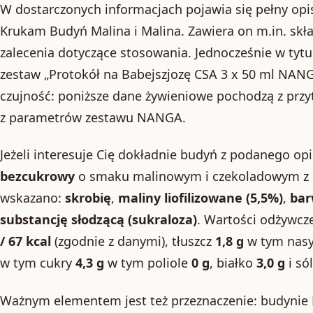
W dostarczonych informacjach pojawia się pełny op
Krukam Budyń Malina i Malina. Zawiera on m.in. skła
zalecenia dotyczące stosowania. Jednocześnie w tytul
zestaw „Protokół na Babejszjozę CSA 3 x 50 ml NAN
czujność: poniższe dane żywieniowe pochodzą z przy
z parametrów zestawu NANGA.
Jeżeli interesuje Cię dokładnie budyń z podanego opi
bezcukrowy
o smaku malinowym i czekoladowym z
wskazano:
skrobię
,
maliny liofilizowane (5,5%)
,
bar
substancję słodzącą (sukraloza)
. Wartości odżywcz
/ 67 kcal
(zgodnie z danymi), tłuszcz
1,8 g
w tym nas
w tym cukry
4,3 g
w tym poliole
0 g
, białko
3,0 g
i só
Ważnym elementem jest też przeznaczenie: budynie 