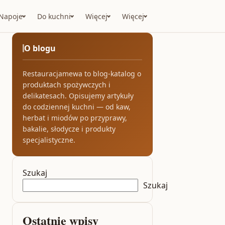
Napoje
Do kuchni
Więcej
Więcej
O blogu
Restauracjamewa to blog-katalog o
produktach spożywczych i
delikatesach. Opisujemy artykuły
do codziennej kuchni — od kaw,
herbat i miodów po przyprawy,
bakalie, słodycze i produkty
specjalistyczne.
Szukaj
Szukaj
Ostatnie wpisy