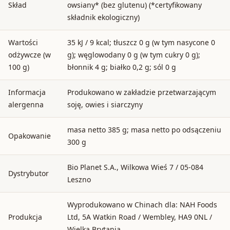
Skład
owsiany* (bez glutenu) (*certyfikowany
składnik ekologiczny)
Wartości
35 kJ / 9 kcal; tłuszcz 0 g (w tym nasycone 0
odżywcze (w
g); węglowodany 0 g (w tym cukry 0 g);
100 g)
błonnik 4 g; białko 0,2 g; sól 0 g
Informacja
Produkowano w zakładzie przetwarzającym
alergenna
soję, owies i siarczyny
masa netto 385 g; masa netto po odsączeniu
Opakowanie
300 g
Bio Planet S.A., Wilkowa Wieś 7 / 05-084
Dystrybutor
Leszno
Wyprodukowano w Chinach dla: NAH Foods
Produkcja
Ltd, 5A Watkin Road / Wembley, HA9 0NL /
Wielka Brytania