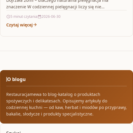
Dojrzała 20ml – dlaczego naturalna pielęgnacja ma
znaczenie W codziennej pielęgnacji liczy się nie…
5 minut czytania
2026-06-30
Czytaj więcej
O blogu
Restauracjamewa to blog-katalog o produktach
spożywczych i delikatesach. Opisujemy artykuły do
codziennej kuchni — od kaw, herbat i miodów po przyprawy,
bakalie, słodycze i produkty specjalistyczne.