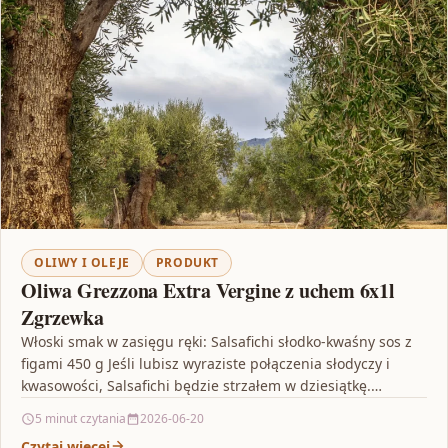
OLIWY I OLEJE
PRODUKT
Oliwa Grezzona Extra Vergine z uchem 6x1l
Zgrzewka
Włoski smak w zasięgu ręki: Salsafichi słodko-kwaśny sos z
figami 450 g Jeśli lubisz wyraziste połączenia słodyczy i
kwasowości, Salsafichi będzie strzałem w dziesiątkę.…
5 minut czytania
2026-06-20
Czytaj więcej