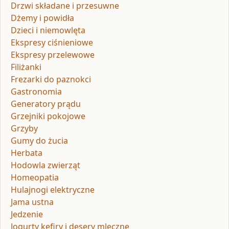
Drzwi składane i przesuwne
Dżemy i powidła
Dzieci i niemowlęta
Ekspresy ciśnieniowe
Ekspresy przelewowe
Filiżanki
Frezarki do paznokci
Gastronomia
Generatory prądu
Grzejniki pokojowe
Grzyby
Gumy do żucia
Herbata
Hodowla zwierząt
Homeopatia
Hulajnogi elektryczne
Jama ustna
Jedzenie
Jogurty kefiry i desery mleczne