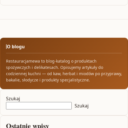
O blogu
Restauracjamewa to blog-katalog o produktach
spożywczych i delikatesach. Opisujemy artykuły do
codziennej kuchni — od kaw, herbat i miodów po przyprawy,
bakalie, słodycze i produkty specjalistyczne.
Szukaj
Szukaj
Ostatnie wpisy