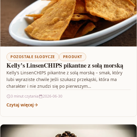
POZOSTAŁE SŁODYCZE
PRODUKT
Kelly’s LinsenCHIPS pikantne z solą morską
Kelly’s LinsenCHIPS pikantne z solą morską – smak, który
lubi wyraziste chwile Jeśli szukasz przekąski, która ma
charakter i nie znudzi się po pierwszym…
3 minut czytania
2026-06-30
Czytaj więcej