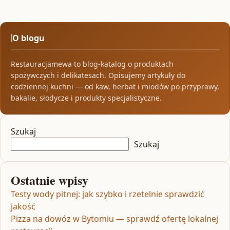
O blogu
Restauracjamewa to blog-katalog o produktach
spożywczych i delikatesach. Opisujemy artykuły do
codziennej kuchni — od kaw, herbat i miodów po przyprawy,
bakalie, słodycze i produkty specjalistyczne.
Szukaj
Szukaj
Ostatnie wpisy
Testy wody pitnej: jak szybko i rzetelnie sprawdzić
jakość
Pizza na dowóz w Bytomiu — sprawdź ofertę lokalnej